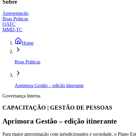
Sobre
Apresentação
Boas Práticas
QATC
MMD-TC
Home
Boas Práticas
Aprimora Gestão – edição itinerante
Governança Interna
CAPACITAÇÃO | GESTÃO DE PESSOAS
Aprimora Gestão – edição itinerante
Para maior aproximação com jurisdicionados e sociedade, o Plano Es