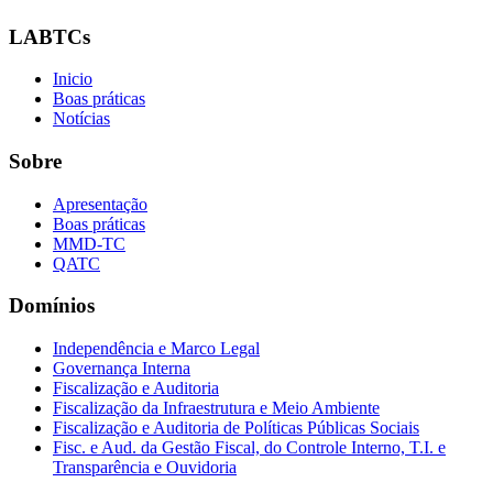
LABTCs
Inicio
Boas práticas
Notícias
Sobre
Apresentação
Boas práticas
MMD-TC
QATC
Domínios
Independência e Marco Legal
Governança Interna
Fiscalização e Auditoria
Fiscalização da Infraestrutura e Meio Ambiente
Fiscalização e Auditoria de Políticas Públicas Sociais
Fisc. e Aud. da Gestão Fiscal, do Controle Interno, T.I. e
Transparência e Ouvidoria