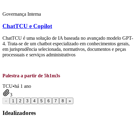
Governança Interna
ChatTCU e Copilot
ChatTCU é uma solução de IA baseada no avançado modelo GPT-
4. Trata-se de um chatbot especializado em conhecimentos gerais,
em jurisprudência selecionada, normativos, documentos e peças
processuais e serviços administrativos
Palestra a partir de 5h1m3s
TCU
•
há 1 ano
3
«
1
2
3
4
5
6
7
8
»
Idealizadores