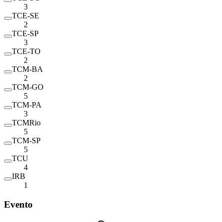
3
TCE-SE
2
TCE-SP
3
TCE-TO
2
TCM-BA
2
TCM-GO
5
TCM-PA
3
TCMRio
5
TCM-SP
5
TCU
4
IRB
1
Evento