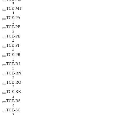
5
TCE-MT
1
TCE-PA
3
TCE-PB
2
TCE-PE
4
TCE-PI
4
TCE-PR
3
TCE-RJ
5
TCE-RN
2
TCE-RO
3
TCE-RR
2
TCE-RS
4
TCE-SC
3