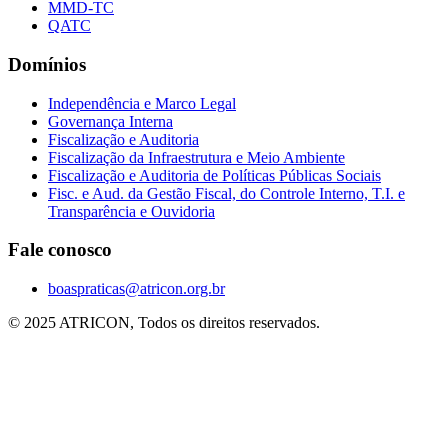
MMD-TC
QATC
Domínios
Independência e Marco Legal
Governança Interna
Fiscalização e Auditoria
Fiscalização da Infraestrutura e Meio Ambiente
Fiscalização e Auditoria de Políticas Públicas Sociais
Fisc. e Aud. da Gestão Fiscal, do Controle Interno, T.I. e
Transparência e Ouvidoria
Fale conosco
boaspraticas@atricon.org.br
© 2025 ATRICON, Todos os direitos reservados.