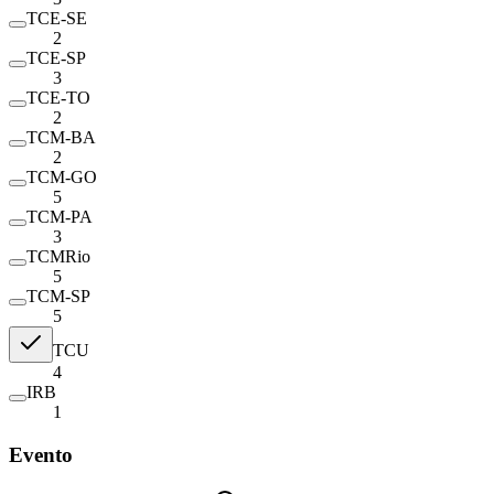
TCE-SE
2
TCE-SP
3
TCE-TO
2
TCM-BA
2
TCM-GO
5
TCM-PA
3
TCMRio
5
TCM-SP
5
TCU
4
IRB
1
Evento